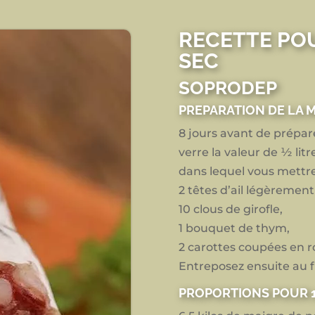
RECETTE PO
SEC
SOPRODEP
PREPARATION DE LA 
8 jours avant de prépar
verre la valeur de ½ litr
dans lequel vous mettr
2 têtes d’ail légèrement
10 clous de girofle,
1 bouquet de thym,
2 carottes coupées en r
Entreposez ensuite au f
PROPORTIONS POUR 1