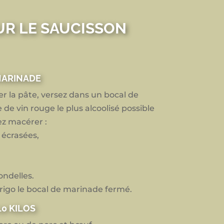
UR LE SAUCISSON
MARINADE
er la pâte, versez dans un bocal de
e de vin rouge le plus alcoolisé possible
ez macérer :
 écrasées,
ondelles.
rigo le bocal de marinade fermé.
0 KILOS