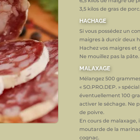
6,5 kilos de maigre de 
3,5 kilos de gras de porc
HACHAGE
Si vous possédez un cong
maigres à durcir deux he
Hachez vos maigres et g
Ne mouillez pas la pâte.
MALAXAGE
Mélangez 500 grammes
« SO.PRO.DEP. » spécia
éventuellement 100 gr
activer le séchage. Ne p
de poivre.
En cours de malaxage, i
moutarde de la marinad
cognac.