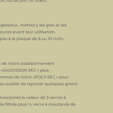
porc ou de porc et bœuf,
.
élateur, mettez y les gras et les
ures avant leur utilisation.
ras à la plaque de 8 ou 10 m/m.
 de notre assaisonnement
l «SAUCISSON SEC » plus
ammes de notre «POLY-SEC » pour
as oublier de rajouter quelques grains
ncorporez la valeur de 3 verres à
e filtrée plus ½ verre à moutarde de