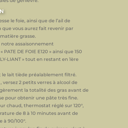
baies de genièvre.
ON
se le foie, ainsi que de l’ail de
n que vous aurez fait revenir par
matière grasse.
 notre assaisonnement
 « PATE DE FOIE E120 » ainsi que 150
Y-LIANT » tout en restant en 1ère
e lait tiède préalablement filtré.
, versez 2 petits verres à alcool de
égèrement la totalité des gras avant de
e pour obtenir une pâte très fine.
our chaud, thermostat réglé sur 120°,
ature de 8 à 10 minutes avant de
 à 90/100°.