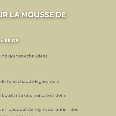
UR LA MOUSSE DE
0 KILOS
ou de gorges échaudées,
s de l’eau chaude légèrement
.
au bouillante une minute et demi
vec un bouquet de thym, du laurier, des