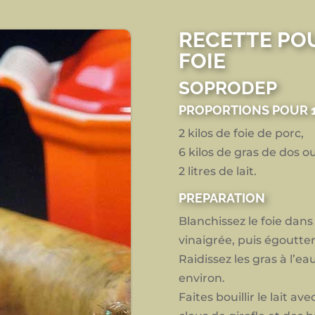
RECETTE PO
FOIE
SOPRODEP
PROPORTIONS POUR 1
2 kilos de foie de porc,
6 kilos de gras de dos 
2 litres de lait.
PREPARATION
Blanchissez le foie dan
vinaigrée, puis égoutter
Raidissez les gras à l’e
environ.
Faites bouillir le lait a