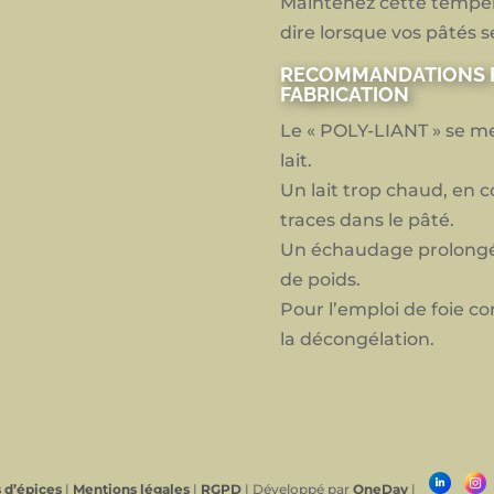
Maintenez cette tempéra
dire lorsque vos pâtés s
RECOMMANDATIONS P
FABRICATION
Le « POLY-LIANT » se met
lait.
Un lait trop chaud, en 
traces dans le pâté.
Un échaudage prolongé
de poids.
Pour l’emploi de foie c
la décongélation.
 d’épices
|
Mentions légales
|
RGPD
| Développé par
OneDay
|