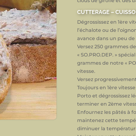
clous de girofle et des 
CUTTERAGE – CUISS
Dégrossissez en 1ère vites
l’échalote ou de l’oigno
avance dans un peu de 
Versez 250 grammes de
« SO.PRO.DEP. » spécial
grammes de notre « POL
vitesse.
Versez progressivement l
Toujours en 1ère vitesse 
Porto et dégrossissez l
terminer en 2ème vitess
Enfournez les pâtés à f
maintenez cette tempér
diminuer la température